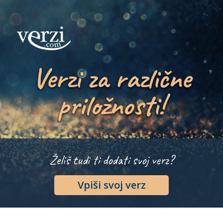
Verzi za različne
priložnosti!
Želiš tudi ti dodati svoj verz?
Vpiši svoj verz