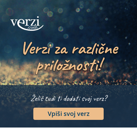
Verzi za različne
priložnosti!
Želiš tudi ti dodati svoj verz?
Vpiši svoj verz