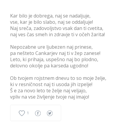
Kar bilo je dobrega, naj se nadaljuje,
vse, kar je bilo slabo, naj se oddaljuje!
Naj sreča, zadovoljstvo vsak dan ti cvetita,
naj ves čas smeh in zdravje ti v očeh žarita!
Nepozabne ure ljubezen naj prinese,
pa nešteto Cankarjev naj ti v žep zanese!
Leto, ki prihaja, uspešno naj bo plodno,
delovno okolje pa karseda ugodno!
Ob tvojem rojstnem dnevu to so moje želje,
ki v resničnost naj ti usoda jih izpelje!
Š e za novo leto te želje naj veljajo,
vpliv na vse življenje tvoje naj imajo!
1