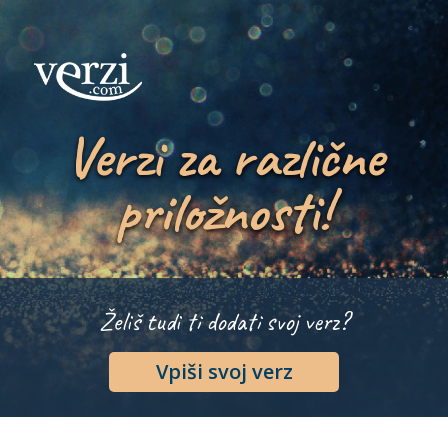
Verzi za različne
priložnosti!
Želiš tudi ti dodati svoj verz?
Vpiši svoj verz