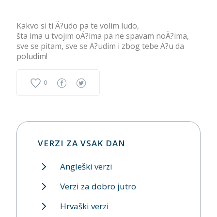
Kakvo si ti Ä?udo pa te volim ludo,
šta ima u tvojim oÄ?ima pa ne spavam noÄ?ima,
sve se pitam, sve se Ä?udim i zbog tebe Ä?u da
poludim!
0
VERZI ZA VSAK DAN
Angleški verzi
Verzi za dobro jutro
Hrvaški verzi