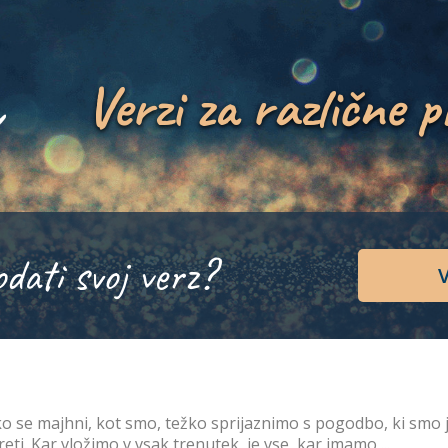
Verzi za različne p
odati svoj verz?
V
o se majhni, kot smo, težko sprijaznimo s pogodbo, ki smo j
eti. Kar vložimo v vsak trenutek, je vse, kar imamo ...