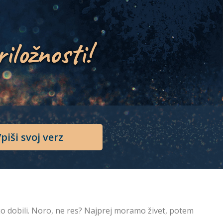
riložnosti!
piši svoj verz
o dobili. Noro, ne res? Najprej moramo živet, potem