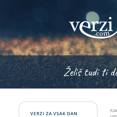
Želiš tudi ti d
Kak
VERZI ZA VSAK DAN
umr