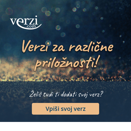
Verzi za različne
priložnosti!
Želiš tudi ti dodati svoj verz?
Vpiši svoj verz