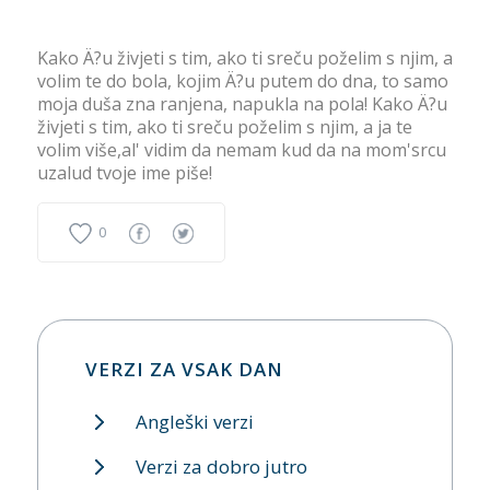
Kako Ä?u živjeti s tim, ako ti sreču poželim s njim, a
volim te do bola, kojim Ä?u putem do dna, to samo
moja duša zna ranjena, napukla na pola! Kako Ä?u
živjeti s tim, ako ti sreču poželim s njim, a ja te
volim više,al' vidim da nemam kud da na mom'srcu
uzalud tvoje ime piše!
0
VERZI ZA VSAK DAN
Angleški verzi
Verzi za dobro jutro