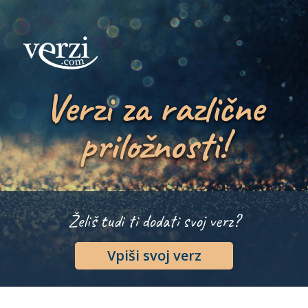
Verzi za različne
priložnosti!
Želiš tudi ti dodati svoj verz?
Vpiši svoj verz