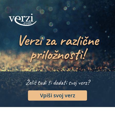
Verzi za različne
priložnosti!
Želiš tudi ti dodati svoj verz?
Vpiši svoj verz