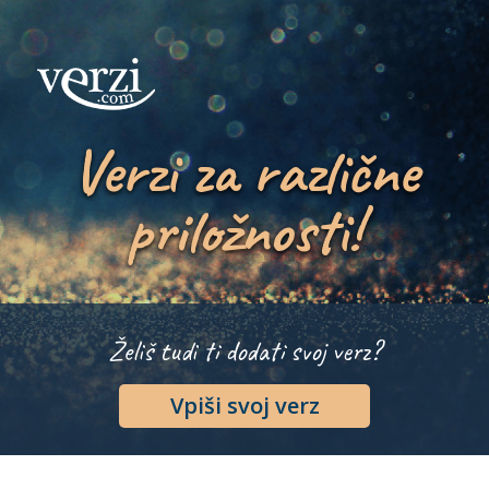
Verzi za različne
priložnosti!
Želiš tudi ti dodati svoj verz?
Vpiši svoj verz