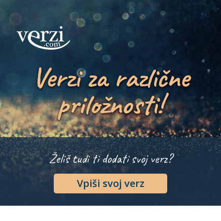
Verzi za različne
priložnosti!
Želiš tudi ti dodati svoj verz?
Vpiši svoj verz