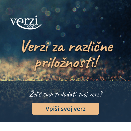
Verzi za različne
priložnosti!
Želiš tudi ti dodati svoj verz?
Vpiši svoj verz