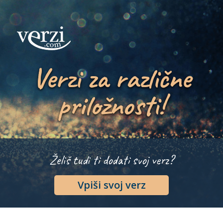
Verzi za različne
priložnosti!
Želiš tudi ti dodati svoj verz?
Vpiši svoj verz