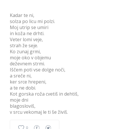
Kadar te ni,
solza po licu mi polzi.
Moj utrip se umiri
in koža ne drhti.
Veter lomi veje,
strah že seje.
Ko zunaj grmi,
moje oko v objemu
deževnem strmi.
Iščem poti vse dolge noči,
a sreče ni,
ker srce hrepeni,
a te ne dobi.
Kot gorska roža cvetiš in dehtiš,
moje dni
blagosloviš,
v srcu vekomaj le ti še živiš.
0