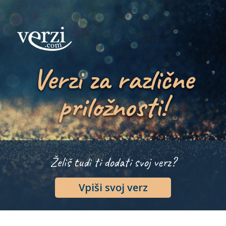
Verzi za različne
priložnosti!
Želiš tudi ti dodati svoj verz?
Vpiši svoj verz