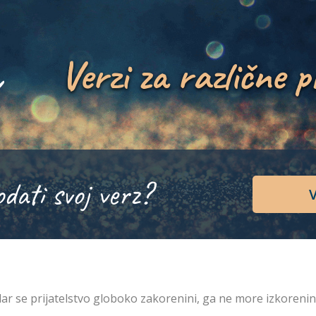
Verzi za različne p
odati svoj verz?
V
ar se prijatelstvo globoko zakorenini, ga ne more izkoreniniti