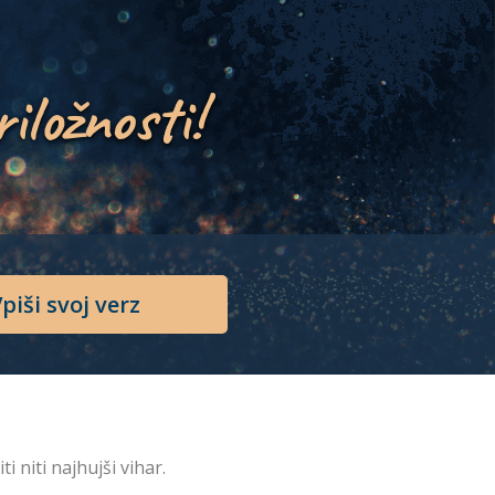
riložnosti!
piši svoj verz
 niti najhujši vihar.