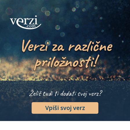
Verzi za različne
priložnosti!
Želiš tudi ti dodati svoj verz?
Vpiši svoj verz