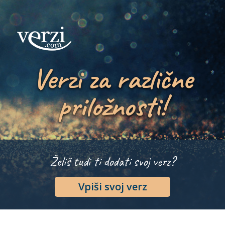
Verzi za različne
priložnosti!
Želiš tudi ti dodati svoj verz?
Vpiši svoj verz