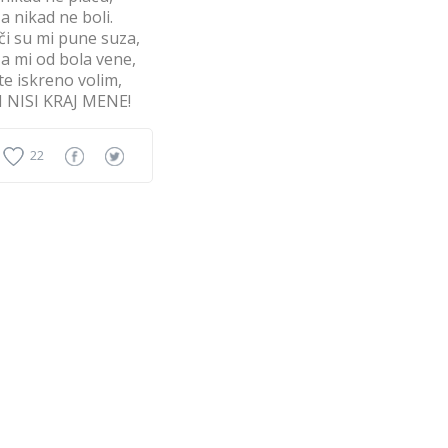
a nikad ne boli.
či su mi pune suza,
a mi od bola vene,
 te iskreno volim,
I NISI KRAJ MENE!
22