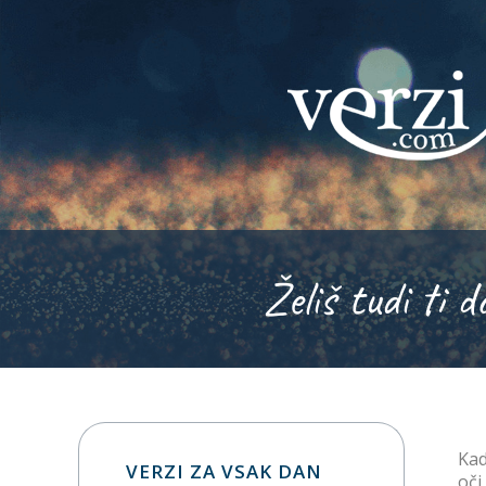
Želiš tudi ti d
Kad
VERZI ZA VSAK DAN
oči