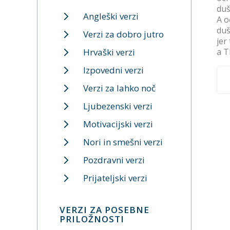
duš
Angleški verzi
A o
duš
Verzi za dobro jutro
jer
Hrvaški verzi
a T
Izpovedni verzi
Verzi za lahko noč
Ljubezenski verzi
Motivacijski verzi
Nori in smešni verzi
Pozdravni verzi
Prijateljski verzi
VERZI ZA POSEBNE
PRILOŽNOSTI