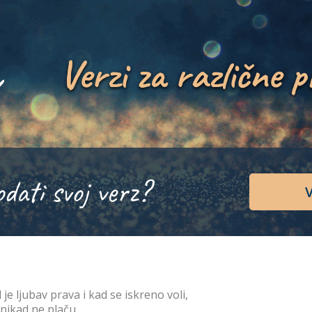
Verzi za različne p
odati svoj verz?
V
 je ljubav prava i kad se iskreno voli,
 nikad ne plaču,