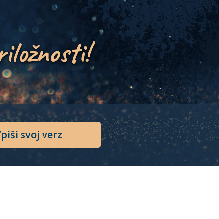
riložnosti!
piši svoj verz