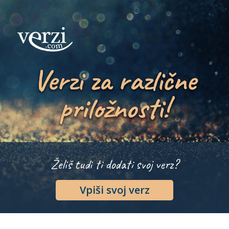
Verzi za različne
priložnosti!
Želiš tudi ti dodati svoj verz?
Vpiši svoj verz