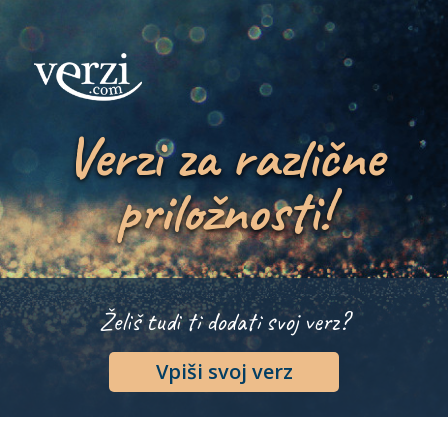
Verzi za različne
priložnosti!
Želiš tudi ti dodati svoj verz?
Vpiši svoj verz