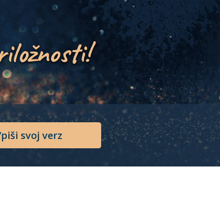
riložnosti!
piši svoj verz