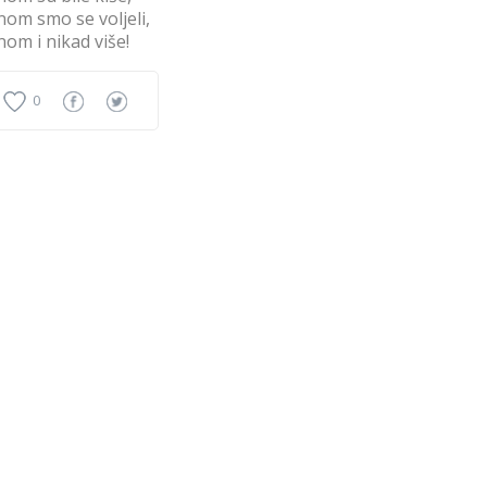
nom smo se voljeli,
nom i nikad više!
0