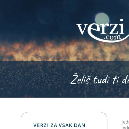
Želiš tudi ti d
Jed
VERZI ZA VSAK DAN
jed