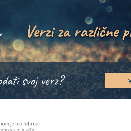
Verzi za različne p
odati svoj verz?
V
nom je bio februar,
nom su bile kiše,