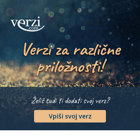
Verzi za različne
priložnosti!
Želiš tudi ti dodati svoj verz?
Vpiši svoj verz