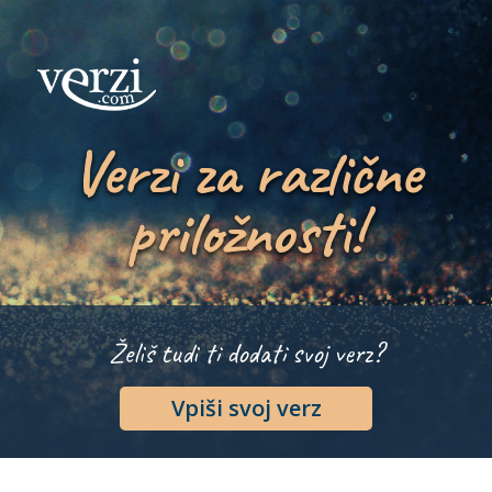
Verzi za različne
priložnosti!
Želiš tudi ti dodati svoj verz?
Vpiši svoj verz