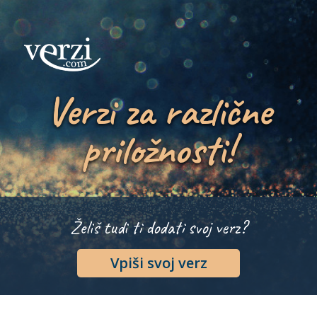
Verzi za različne
priložnosti!
Želiš tudi ti dodati svoj verz?
Vpiši svoj verz