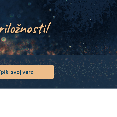
riložnosti!
piši svoj verz