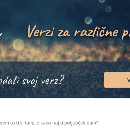
Verzi za različne p
odati svoj verz?
V
 sem tu ti si tam, le kako naj ti poljubček dam?