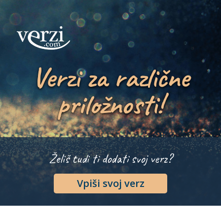
Verzi za različne
priložnosti!
Želiš tudi ti dodati svoj verz?
Vpiši svoj verz