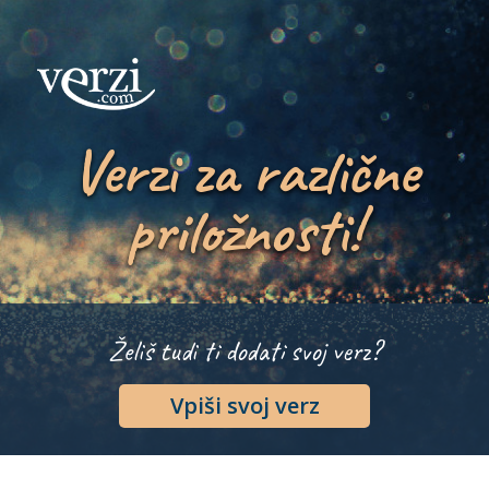
Verzi za različne
priložnosti!
Želiš tudi ti dodati svoj verz?
Vpiši svoj verz