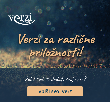
Verzi za različne
priložnosti!
Želiš tudi ti dodati svoj verz?
Vpiši svoj verz