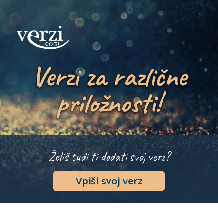
Verzi za različne
priložnosti!
Želiš tudi ti dodati svoj verz?
Vpiši svoj verz