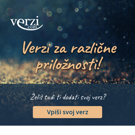
Verzi za različne
priložnosti!
Želiš tudi ti dodati svoj verz?
Vpiši svoj verz