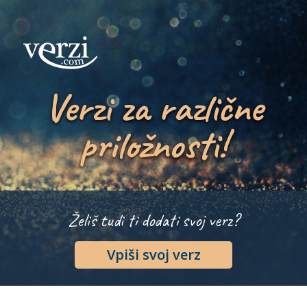
Verzi za različne
priložnosti!
Želiš tudi ti dodati svoj verz?
Vpiši svoj verz