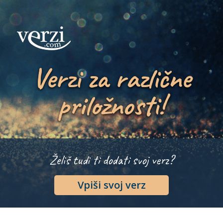
Verzi za različne
priložnosti!
Želiš tudi ti dodati svoj verz?
Vpiši svoj verz