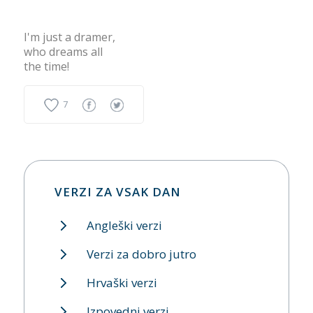
I'm just a dramer,
who dreams all
the time!
7
VERZI ZA VSAK DAN
Angleški verzi
Verzi za dobro jutro
Hrvaški verzi
Izpovedni verzi