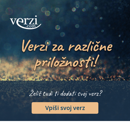
Verzi za različne
priložnosti!
Želiš tudi ti dodati svoj verz?
Vpiši svoj verz