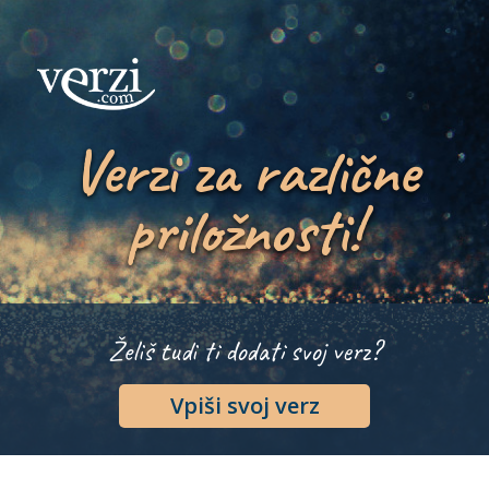
Verzi za različne
priložnosti!
Želiš tudi ti dodati svoj verz?
Vpiši svoj verz