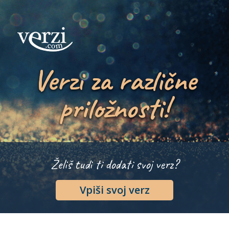
Verzi za različne
priložnosti!
Želiš tudi ti dodati svoj verz?
Vpiši svoj verz