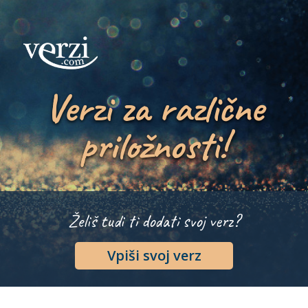
Verzi za različne
priložnosti!
Želiš tudi ti dodati svoj verz?
Vpiši svoj verz