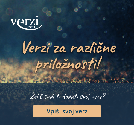
Verzi za različne
priložnosti!
Želiš tudi ti dodati svoj verz?
Vpiši svoj verz