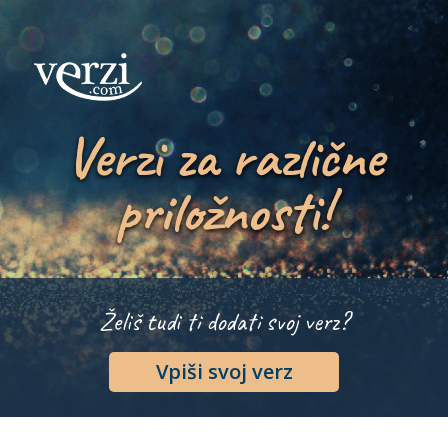
Verzi za različne
priložnosti!
Želiš tudi ti dodati svoj verz?
Vpiši svoj verz