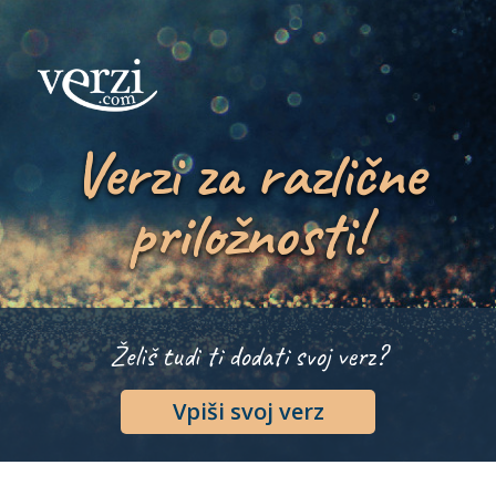
Verzi za različne
priložnosti!
Želiš tudi ti dodati svoj verz?
Vpiši svoj verz