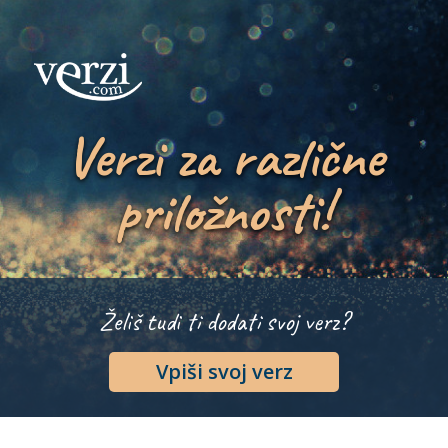
Verzi za različne
priložnosti!
Želiš tudi ti dodati svoj verz?
Vpiši svoj verz