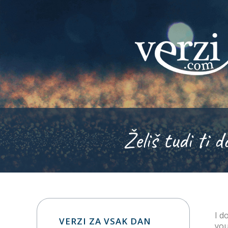
Želiš tudi ti d
I d
VERZI ZA VSAK DAN
you