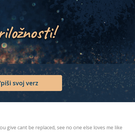
riložnosti!
piši svoj verz
ou give cant be replaced, see no one else loves me like