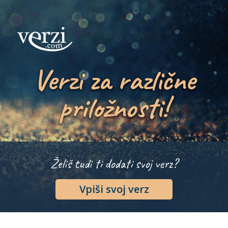
Verzi za različne
priložnosti!
Želiš tudi ti dodati svoj verz?
Vpiši svoj verz