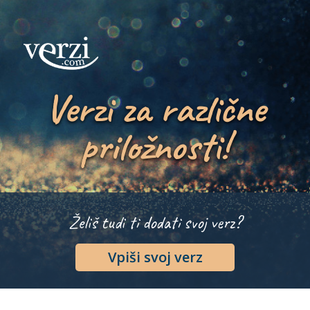
Verzi za različne
priložnosti!
Želiš tudi ti dodati svoj verz?
Vpiši svoj verz