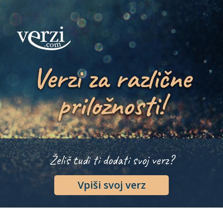
Verzi za različne
priložnosti!
Želiš tudi ti dodati svoj verz?
Vpiši svoj verz