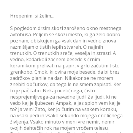
Hrepenim, si želim...
S pogledom drsim skozi zarošeno okno mestnega
avtobusa. Peljem se skozi mesto, ki ga zelo dobro
poznam, obiskujem ga vsak dan in vedno znova
razmišljam o tistih lepih stvareh. O najinih
trenutkih. O trenutkih sreče, veselja in strasti. A
vedno, kadarkoli začnem besede s črnim
keramikom prelivati na papir, v grlu začutim tisto
grenkobo. Cmok, ki ovira moje besede, da bi brez
zadržkov planile na dan. Nikakor se ne morem
znebiti občutkov, da tega le ne smem zapisati. Ker
to je pač tabu. Nekaj neetičnega, čisto
nesprejemljivega-za navadne ljudi! Za ljudi, ki ne
vedo kaj je ljubezen. Ampak, a jaz sploh vem kaj je
to? Ja vem! Zato, ker jo čutim na vsakem koraku,
na vsaki pedi in vsako sekundo mojega enoličnega
življenja. Vsako minuto v meni vre nemir, nemir
tvojih dehtečih rok na mojem vročem telesu.