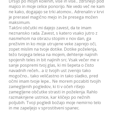
Drsijo po mojih kolenih, više in više... zdrsnejo pod
majico in moje celice ponorijo. Ne vedo več ne kam
ne kako, dogajajo se trki atomov... Adrenalin v krvi
je prerasel magično mejo in že presega možen
maksimum.
Takšni občutki mi dajejo zavest, da te imam
neznansko rada. Zavest, s katero vsako jutro z
nasmehom na obrazu stopim v nov dan, ga
preživim in ko moje utrujene veke zaprejo oči,
zopet mislim na tvoje dotike. Dotike poželenja,
težo tvojega telesa na mojem, dehtenje najinih
spojenih teles in bit najinih src. Vsak večer me v
sanje pospremi tvoj glas, ki mi šepeta o čisto
navadnih rečeh... a iz tvojih ust zvenijo tako
mogočno... tako veličastno in tako sladko, pred
očmi imam tvoje lepe... Ne morem pozabiti tvojih
zamegljenih pogledov, ki ti v očeh rišejo
zamegljene občutke strasti in poželenja. Rahlo
razmaknjene ustnice, kar kličejo po nežnih
poljubih. Tvoji pogledi božajo moje nemirno telo
in me zapeljejo v sprostitveni spanec.