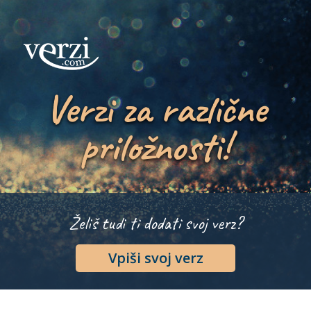
Verzi za različne
priložnosti!
Želiš tudi ti dodati svoj verz?
Vpiši svoj verz