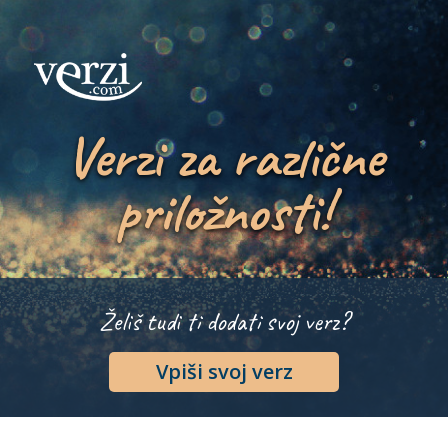
Verzi za različne
priložnosti!
Želiš tudi ti dodati svoj verz?
Vpiši svoj verz