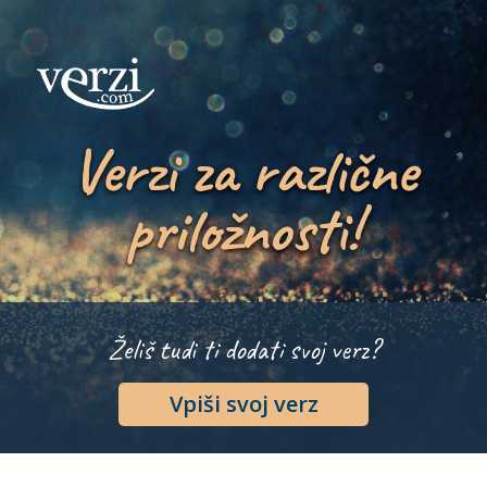
Verzi za različne
priložnosti!
Želiš tudi ti dodati svoj verz?
Vpiši svoj verz