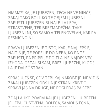
HMMâ?? KAJ JE LJUBEZEN, TEGA NE VE NIHČE,
ZAKAJ TAKO BOLI, KO TE OBJEM LJUBEZNI
ZAPUSTI. LJUBEZEN BI NAJ BILA LEPA,
STRASTVENE, TER BREZMADEŽNA. TAKE
LJUBEZNI NI, SO SAMO V TELENOVELAH, KAR PA
RESNIČNO NI.
PRAVA LJUBEZEN JE TISTO, KAR JE NAJLEPŠ E,
NAJTIŠ JE, TE POPELJE DO NEBA, KO PA TE
ZAPUSTI, PA PRIPELJE DO TLA. NE NAJDEŠ VEČ
IZHODA, OSTAL SI SAM, BREZ LJUBEZNI, KI ODŠ
LA JE DALEČ STRAN.
SPRAŠ UJEŠ SE, ČE V TEBI KAJ NAROBE JE. NE VIDIŠ
ZAKAJ LJUBEZEN ODŠ LA JE STRAN. KRIVDO
SPRAVLJAŠ NA DRUGE, NE POGLEDAŠ PA SEBE.
ZDAJ LAHKO POVEM KAJ JE LJUBEZEN: LJUBEZEN
JE LEPA, ČUSTVENA, BOLEČA, SAMOUŠ EČNA,