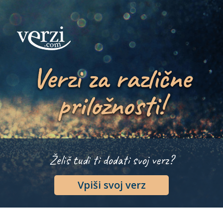
Verzi za različne
priložnosti!
Želiš tudi ti dodati svoj verz?
Vpiši svoj verz