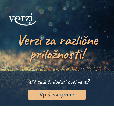
Verzi za različne
priložnosti!
Želiš tudi ti dodati svoj verz?
Vpiši svoj verz