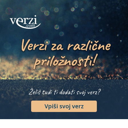
Verzi za različne
priložnosti!
Želiš tudi ti dodati svoj verz?
Vpiši svoj verz