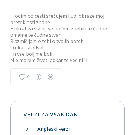
H odim po cesti srečujem ljudi obraze moj
preteklosti znane
E nkrat za vselej se hočem znebiti te čudne
omame te čudne stvari
R azmišljam o tebi o tvojih poteh
O dkar si odšel
I n vse bolj me boli
N e morem živeti odkar te več ni!!!!!
0
VERZI ZA VSAK DAN
Angleški verzi