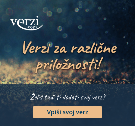
Verzi za različne
priložnosti!
Želiš tudi ti dodati svoj verz?
Vpiši svoj verz