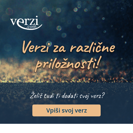
Verzi za različne
priložnosti!
Želiš tudi ti dodati svoj verz?
Vpiši svoj verz